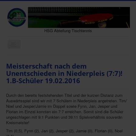
HSG Abteilung Tischtennis
Navigation
an/aus
Neues
Meisterschaft nach dem
Senioren
Unentschieden in Niederpleis (7:7)!
1.B-Schüler 19.02.2016
Jugend
Vereinsleben
Durch den bereits feststehenden Titel und der kurzen Distanz zum
Gastmannschaft
Auswärtsspiel sind wir mit 7 Schülern in Niederpleis angetreten. Tim/
Noel und Jesper/Jamie im Doppel sowie Fynn, Jan, Jesper und
Interessenten
Florian im Einzel konnten ein 7:7 erreichen. Somit sind die Schüler
ungeschlagen mit 9:1 Punkten und 39:11 Spielverhältnis souverän
Archiv
Kreismeister!
Tim (0,5), Fynn (2), Jan (2), Jesper (2), Jamie (0), Florian (0), Noel
Kontakt