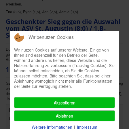
erreichen.
Tim (3,5), Fynn (1,5), Jan (2,5), Jamie (0,5)
Geschenkter Sieg gegen die Auswahl
vom ASV St. Augustin (8:0) / 1.B-
Schüler 24.01.2016
Wir benutzen Cookies
Durch den Nichtantritt von St. Augustin ist das Spiel automatisch
Wir nutzen Cookies auf unserer Website. Einige von
gewonnen. Leider konnte St. Augustin nach einem kurzfristigen
ihnen sind essenziell für den Betrieb der Seite,
Ausfall eines Spielers nur zu zweit an der Halle erscheinen.
während andere uns helfen, diese Website und die
Nutzererfahrung zu verbessern (Tracking Cookies). Sie
1. B-Schüler: Guter Saisonauftakt!
können selbst entscheiden, ob Sie die Cookies
zulassen möchten. Bitte beachten Sie, dass bei einer
Ablehnung womöglich nicht mehr alle Funktionalitäten
Gegen dezimierte Troisdorfer (nur zu dritt) konnte ein schöner 8:1 Sieg
der Seite zur Verfügung stehen.
erspielt werden. Da wir zu fünft angetreten sind, konnte Tim sich in
den Einzeln schonen und Florian etwas Spielpraxis gönnen.
Tim (0,5),
Jan B. (2,5), Fynn (2,5), Jan M. (2,5)
Florian (0).
Akzeptieren
Links
Ablehnen
Spielpläne Erwachsene 2025/26:
1. Mannschaft
-
(EBOL)
Weitere Informationen
|
Impressum