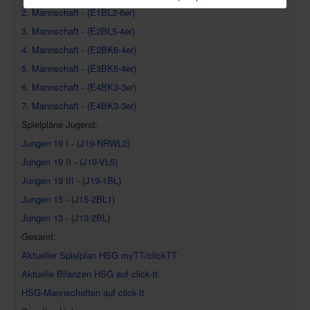
2. Mannschaft
-
(E1BL2-6er)
3. Mannschaft
-
(E2BL5-4er)
4. Mannschaft
-
(E2BK6-4er)
5. Mannschaft
-
(E3BK6-4er)
6. Mannschaft
-
(E4BK3-3er)
7. Mannschaft
-
(E4BK3-3er)
Spielpläne Jugend:
Jungen 19 I
-
(J19-NRWL2)
Jungen 19 II
-
(J19-VL5)
Jungen 19 III
- (
J19-1BL
)
Jungen 15
- (
J15-2BL1
)
Jungen 13
- (
J13-2BL
)
Gesamt:
Aktueller Spielplan HSG myTT/clickTT
Aktuelle Bilanzen HSG auf click-tt
HSG-Mannschaften auf click-tt