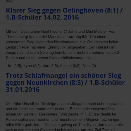
(0,5)
Impressum
Klarer Sieg gegen Oelinghoven (8:1) /
1.B-Schüler 14.02. 2016
Datenschutz
Mit dem Debütanten Noel Fischer (7 Jahre und Mini Meister
von
Thomasberg) konnte die Mannschaft um Kapitän Tim einen
souveränen Sieg gegen den Nachbarverein aus Oelinghoven holen.
Lediglich Noel hat einen Ehrenpunkt abgegeben. Der Titel ist den
Jungs nach diesem Spieltag bereits nicht mehr zu nehmen durch 2
Punkte und einem hohen Spielverhältnisvorsprung.
Tim (2,5), Fynn (2,5), Jan (2,5), Florian (0,5), Noel (0)
Trotz Schlafmangel ein schöner Sieg
gegen Neunkirchen (8:3) / 1.B-Schüler
31.01.2016
Die frühe Uhrzeit ist für einige unserer Jüngsten noch sehr ungewohnt
und die Leistung konnte erst in der 2. Einzelrunde einigermaßen
abgerufen werden.
Besonders Fynn zeigte im 1. Einzel deutliche
Konzentrationsschwächen und musste seinem Gegner trotz einiger
toller Bälle gratulieren. Dennoch gelang es Tim, Fynn, Jan und Jamie
sich in den meisten Spielen durchzusetzen, um das Ziel Titel zu