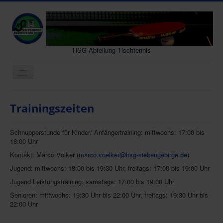
HSG Abteilung Tischtennis
Navigation
an/aus
Neues
Trainingszeiten
Senioren
Jugend
Schnupperstunde für Kinder/ Anfängertraining: mittwochs: 17:00 bis
18:00 Uhr
Vereinsleben
Kontakt: Marco Völker (
marco.voelker@hsg-siebengebirge.de
)
Gastmannschaft
Jugend: mittwochs: 18:00 bis 19:30 Uhr, freitags: 17:00 bis 19:00 Uhr
Jugend Leistungstraining: samstags: 17:00 bis 19:00 Uhr
Interessenten
Senioren: mittwochs: 19:30 Uhr bis 22:00 Uhr, freitags: 19:30 Uhr bis
Archiv
22:00 Uhr
Kontakt