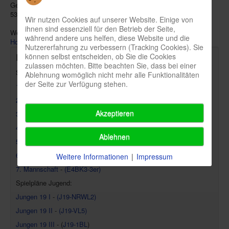
Geschäftsstelle
HSG Siebengebirge e.V.,
Siebengebirgsstraße 65,
53639 Königswinter,
E-Mail: info@hsg-siebengebirge.de
Wir nutzen Cookies auf unserer Website. Einige von
ihnen sind essenziell für den Betrieb der Seite,
Weiterführende Informationen zum Handballsport finden Sie unter
während andere uns helfen, diese Website und die
Homepage Handballabteilung
.
Nutzererfahrung zu verbessern (Tracking Cookies). Sie
können selbst entscheiden, ob Sie die Cookies
Links
zulassen möchten. Bitte beachten Sie, dass bei einer
Spielpläne Erwachsene 2025/26:
Ablehnung womöglich nicht mehr alle Funktionalitäten
der Seite zur Verfügung stehen.
1. Mannschaft
-
(EBOL)
2. Mannschaft
-
(E1BL2-6er)
Akzeptieren
3. Mannschaft
-
(E2BL5-4er)
4. Mannschaft
-
(E2BK6-4er)
Ablehnen
5. Mannschaft
-
(E3BK6-4er)
6. Mannschaft
-
(E4BK3-3er)
Weitere Informationen
|
Impressum
7. Mannschaft
-
(E4BK3-3er)
Spielpläne Jugend:
Jungen 19 I
-
(J19-NRWL2)
Jungen 19 II
-
(J19-VL5)
Jungen 19 III
- (
J19-1BL
)