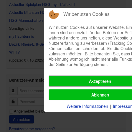
Aktueller Spielplan HSG myTT/clickTT
Aktuelle Bilanzen HSG auf click-tt
Wir benutzen Cookies
HSG-Mannschaften auf click-tt
Wir nutzen Cookies auf unserer Website. Ein
Sonstige Links
ihnen sind essenziell für den Betrieb der Seit
myTischtennis
während andere uns helfen, diese Website u
Nutzererfahrung zu verbessern (Tracking Coo
Bezirk Rhein-Erft-Sieg
können selbst entscheiden, ob Sie die Cooki
WTTV
zulassen möchten. Bitte beachten Sie, dass b
Ablehnung womöglich nicht mehr alle Funktio
(update: 07.10.2025)
der Seite zur Verfügung stehen.
Benutzer-Anmeldung
Akzeptieren
Benutzername
Ablehnen
Passwort
Weitere Informationen
|
Impressu
Angemeldet bleiben
Anmelden
Benutzername vergessen?