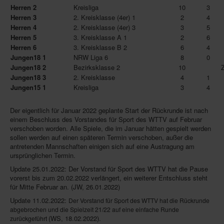
Herren 2
Kreisliga
10
3
Impressum
Herren 3
2. Kreisklasse (4er) 1
2
4
Datenschutz
Herren 4
2. Kreisklasse (4er) 3
3
5
Herren 5
3. Kreisklasse A 1
2
6
Herren 6
3. Kreisklasse B 2
6
4
Jungen18 1
NRW Liga 6
8
0
Jungen18 2
Bezirksklasse 2
10
Zu
Jungen18 3
2. Kreisklasse
4
1
Jungen15 1
Kreisliga
3
4
Der eigentlich für Januar 2022 geplante Start der Rückrunde ist nach
einem Beschluss des Vorstandes für Sport des WTTV auf Februar
verschoben worden. Alle Spiele, die im Januar hätten gespielt werden
sollen werden auf einen späteren Termin verschoben, außer die
antretenden Mannschaften einigen sich auf eine Austragung am
ursprünglichen Termin.
Update 25.01.2022: Der Vorstand für Sport des WTTV hat die Pause
vorerst bis zum 20.02.2022 verlängert, ein weiterer Entschluss steht
für Mitte Februar an. (JW, 26.01.2022)
Update 11.02.2022:
Der Vorstand für Sport des WTTV hat
die Rückrunde
abgebrochen und die Spielzeit 21/22 auf eine einfache Runde
(WS, 18.02.2022).
zurückgeführt