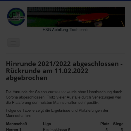
HSG Abteilung Tischtennis
Navigation
an/aus
Neues
Hinrunde 2021/2022 abgeschlossen -
Senioren
Rückrunde am 11.02.2022
abgebrochen
Jugend
Vereinsleben
Die Hinrunde der Saison 2021/2022 wurde ohne Unterbrechung durch
Gastmannschaft
Corona abgeschlossen. Trotz vieler Ausfälle durch Verletzungen war
die Platzierung der meisten Mannschaften sehr positiv.
Interessenten
Folgende Tabelle zeigt die Ergebnisse und Platzierungen der
Mannschaften:
Archiv
Mannschaft
Liga
Platz
Siege
Kontakt
Herren 1
Bezirksklasse 5
5
5