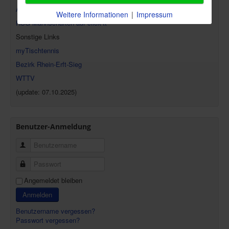
Aktuelle Bilanzen HSG auf click-tt
Weitere Informationen
|
Impressum
HSG-Mannschaften auf click-tt
Sonstige Links
myTischtennis
Bezirk Rhein-Erft-Sieg
WTTV
(update: 07.10.2025)
Benutzer-Anmeldung
Benutzername
Passwort
Angemeldet bleiben
Anmelden
Benutzername vergessen?
Passwort vergessen?