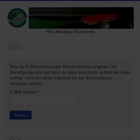
HSG Abteilung Tischtennis
Navigation
an/aus
Neues
Bitte die E-Mail-Adresse des Benutzerkontos eingeben. Ein
Senioren
Bestätigungscode wird dann an diese verschickt. Sobald der Code
vorliegt, kann ein neues Passwort für das Benutzerkonto
Jugend
festgelegt werden.
E-Mail-Adresse
*
Vereinsleben
Gastmannschaft
Interessenten
Senden
Archiv
Kontakt